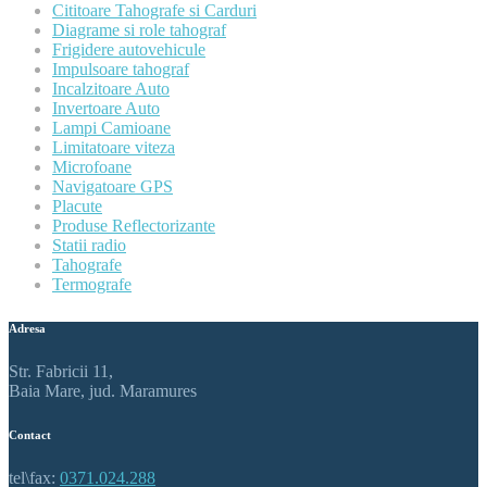
Cititoare Tahografe si Carduri
Diagrame si role tahograf
Frigidere autovehicule
Impulsoare tahograf
Incalzitoare Auto
Invertoare Auto
Lampi Camioane
Limitatoare viteza
Microfoane
Navigatoare GPS
Placute
Produse Reflectorizante
Statii radio
Tahografe
Termografe
Adresa
Str. Fabricii 11,
Baia Mare, jud. Maramures
Contact
tel\fax:
0371.024.288