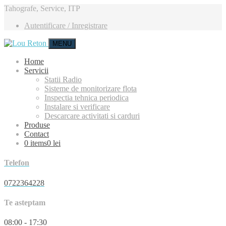
Tahografe, Service, ITP
Autentificare / Inregistrare
MENU
Home
Servicii
Statii Radio
Sisteme de monitorizare flota
Inspectia tehnica periodica
Instalare si verificare
Descarcare activitati si carduri
Produse
Contact
0 items
0 lei
Telefon
0722364228
Te asteptam
08:00 - 17:30