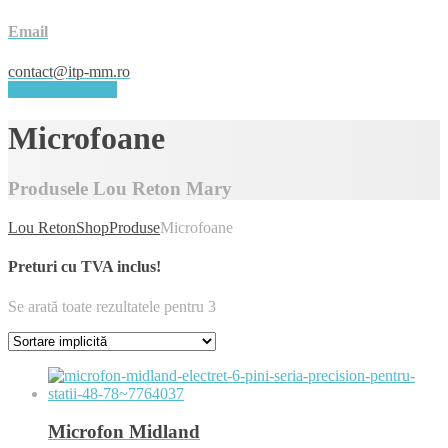
Email
contact@itp-mm.ro
PROGRAMARI
Microfoane
Produsele Lou Reton Mary
Lou Reton
Shop
Produse
Microfoane
Preturi cu TVA inclus!
Se arată toate rezultatele pentru 3
Microfon Midland